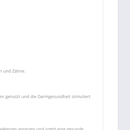
en und Zähne.
fen genutzt und die Darmgesundheit stimuliert
akterien anreizen und somit eine gesunde