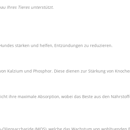
au Ihres Tieres unterstützt.
 Hundes stärken und helfen, Entzündungen zu reduzieren.
 von Kalzium und Phosphor. Diese dienen zur Stärkung von Knoch
glicht ihre maximale Absorption, wobei das Beste aus den Nährstof
n-Oligosaccharide (MOS), welche das Wachstum von wohltuenden B