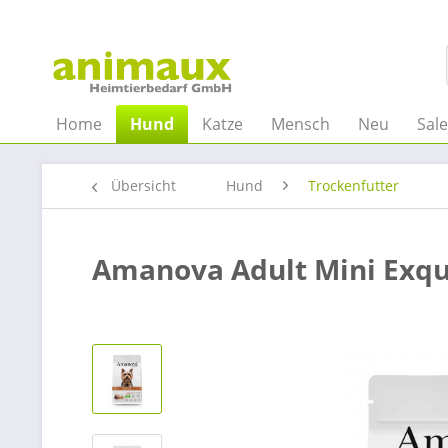
Home
Hund
Katze
Mensch
Neu
Sal
Übersicht
Hund
Trockenfutter
Amanova Adult Mini Exqu