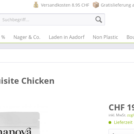
Versandkosten 8.95 CHF
Gratislieferung 
e %
Nager & Co.
Laden in Aadorf
Non Plastic
Bo
isite Chicken
CHF 1
inkl. MwSt.
zzg
Lieferzeit