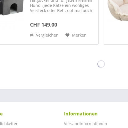
Hingucker und für jeden kleinen
Hund , jede Katze ein wohliges
Versteck oder Bett. optimal auch
als Beistellbett Samt-
Optik/Langhaar-Plüsch Polyester-
CHF 149.00
Bezug gepolsterte Liegeplatte mit
abnehmbarem Bett (70 ×...
Vergleichen
Merken
ce
Informationen
ichkeiten
Versandinformationen