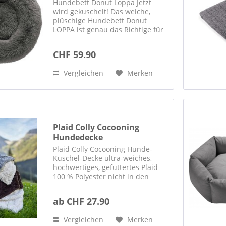
Hundebett Donut Loppa Jetzt
wird gekuschelt! Das weiche,
plüschige Hundebett Donut
LOPPA ist genau das Richtige für
alle vierbeinigen Kuschelfreunde.
Es bietet die ideale Möglichkeit
CHF 59.90
zum Schlafen, Relaxen und
Einrollen. Sollte das...
Vergleichen
Merken
Plaid Colly Cocooning
Hundedecke
Plaid Colly Cocooning Hunde-
Kuschel-Decke ultra-weiches,
hochwertiges, gefüttertes Plaid
100 % Polyester nicht in den
Trockner geben in drei Farben
zwei Grössen 60 x 85cm oder 160
ab CHF 27.90
x 200cm
Vergleichen
Merken