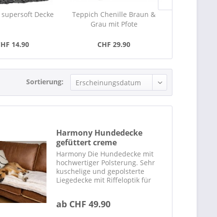
d supersoft Decke
Teppich Chenille Braun &
Hunter Hun
Grau mit Pfote
Livi
CHF 14.90
CHF 29.90
ab CH
Sortierung:
Harmony Hundedecke
gefüttert creme
Harmony Die Hundedecke mit
hochwertiger Polsterung. Sehr
kuschelige und gepolsterte
Liegedecke mit Riffeloptik für
Hunde und Katzen. Sehr
kuschelige Oberfläche 4 cm
ab CHF 49.90
Füllung Waschbar bei 30 °C