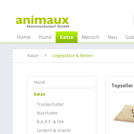
Home
Hund
Katze
Mensch
Neu
Sal
Katze
Liegeplätze & Betten
Hund
Topseller
Katze
Trockenfutter
Nassfutter
B.A.R.F. & Öle
Leckerli & Snacks