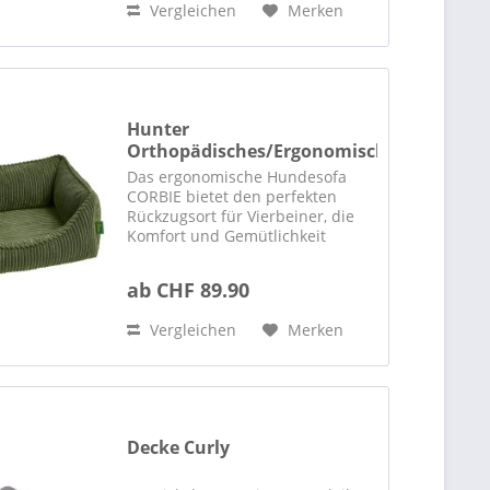
Vergleichen
Merken
Hunter
Orthopädisches/Ergonomisches
Hundesofa...
Das ergonomische Hundesofa
CORBIE bietet den perfekten
Rückzugsort für Vierbeiner, die
Komfort und Gemütlichkeit
schätzen. Der weiche Cord-Stoff
sorgt für ein angenehmes
ab CHF 89.90
Liegegefühl, während die
großzügige Polsterung einen
Vergleichen
Merken
erholsamen...
Decke Curly