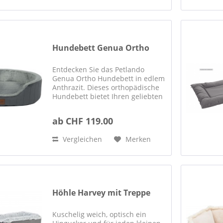
Hundebett Genua Ortho
Entdecken Sie das Petlando
Genua Ortho Hundebett in edlem
Anthrazit. Dieses orthopädische
Hundebett bietet Ihren geliebten
Vierbeinern nicht nur ein
Höchstmaß an Komfort, sondern
ab CHF 119.00
hilft auch dabei, Krankheiten im
Alter vorzubeugen. Die...
Vergleichen
Merken
Höhle Harvey mit Treppe
Kuschelig weich, optisch ein