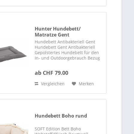
Hunter Hundebett/
Matratze Gent
Hundebett Antibakteriell Gent
Hundebett Gent Antibakteriell
Gepolstertes Hundebett für den
In- und Outdoorgebrauch Bezug
textilveredelt mit SILVERPLUS und
BIONIC FINISH C6 für
ab CHF 79.00
Strapazierfähigkeit und
Pflegeleichtigkeit Wasser- und...
Vergleichen
Merken
Hundebett Boho rund
SOFT Edition Bett Boho