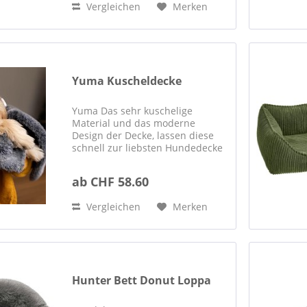
Vergleichen
Merken
Yuma Kuscheldecke
Yuma Das sehr kuschelige
Material und das moderne
Design der Decke, lassen diese
schnell zur liebsten Hundedecke
für deine Fellnase werden. Sehr
kuschelige Oberfläche aus
ab CHF 58.60
Kunstfell OEKO-TEX-zertifiziert
Waschbar bei 40 °C
Vergleichen
Merken
Hunter Bett Donut Loppa