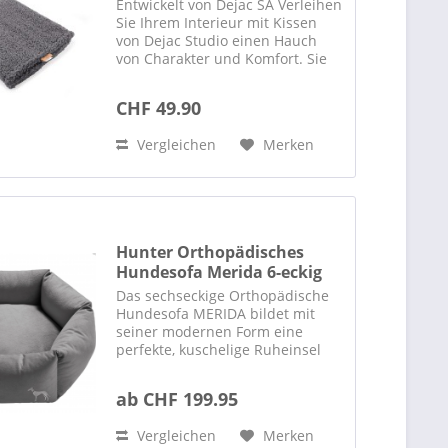
Entwickelt von Dejac SA Verleihen
Sie Ihrem Interieur mit Kissen
von Dejac Studio einen Hauch
von Charakter und Komfort. Sie
wurden entworfen, um Eleganz
und Weichheit zu vereinen und
CHF 49.90
passen problemlos zu allen
Einrichtungsstilen: von...
Vergleichen
Merken
Hunter Orthopädisches
Hundesofa Merida 6-eckig
Das sechseckige Orthopädische
Hundesofa MERIDA bildet mit
seiner modernen Form eine
perfekte, kuschelige Ruheinsel
für den geliebten Vierbeiner. Der
erhöhte Rand bietet die
ab CHF 199.95
Möglichkeit, den Kopf bequem
abzulegen oder sich gemütlich
Vergleichen
Merken
daran...