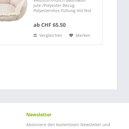
Webstoff/Plüsch Baumwoll-
Jute-/Polyester-Bezug
Polyestervlies-Füllung mit fest
integriertem Kissen Bezug
abnehmbar rutschfester Boden
ab CHF 65.50
In drei Grössen: 50 x 50cm 65 x
65cm 80 x 80cm (Aussenmasse)
Vergleichen
Merken
Newsletter
Abonniere den kostenlosen Newsletter und