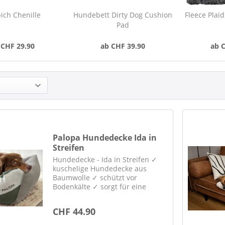
ich Chenille
Hundebett Dirty Dog Cushion
Fleece Plai
Pad
 CHF 29.90
ab CHF 39.90
ab 
Palopa Hundedecke Ida in
Streifen
Hundedecke - Ida in Streifen ✓
kuschelige Hundedecke aus
Baumwolle ✓ schützt vor
Bodenkälte ✓ sorgt für eine
kuschelige Wohlfühlatmosphäre
✓ geeignet für Hundebett, Sofa,
CHF 44.90
Auto und unterwegs ✓ robust,
langlebig ✓ schadstoffgeprüfte...