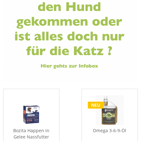
NEU
Bozita Happen in
Hundesport Wurst
Omega 3-6-9-Öl
Fleischeslu
T
Gelee Nassfutter
100% Muskelfleisch
Nassfutter-Wü