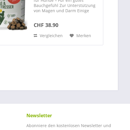
für Hunde – Für ein gutes
Bauchgefühl Zur Unterstützung
von Magen und Darm Einige
Hunde neigen dazu, Gras oder
sogar Kot zu fressen – ein
CHF 38.90
Verhalten, das viele Halter nur zu
gut kennen. Die Ursachen dafür...
Vergleichen
Merken
Newsletter
Abonniere den kostenlosen Newsletter und