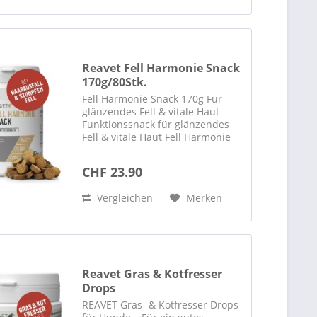
Reavet Fell Harmonie Snack
170g/80Stk.
Fell Harmonie Snack 170g Für
glänzendes Fell & vitale Haut
Funktionssnack für glänzendes
Fell & vitale Haut Fell Harmonie
Snack für Hunde Unsere REAVET
Fell Harmonie Snacks verleihen
CHF 23.90
Deinem Hund bequem in
Leckerli-Form ein...
Vergleichen
Merken
Reavet Gras & Kotfresser
Drops
REAVET Gras- & Kotfresser Drops