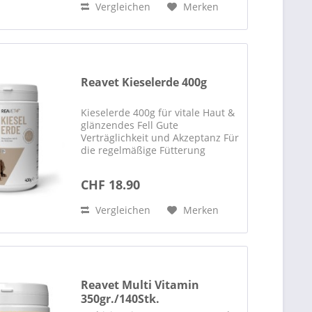
Vergleichen
Merken
ausgewogene...
Reavet Kieselerde 400g
Kieselerde 400g für vitale Haut &
glänzendes Fell Gute
Verträglichkeit und Akzeptanz Für
die regelmäßige Fütterung
geeignet Nährstoffe für die
Gesundheit Besonders reich an
CHF 18.90
Silizium Beschreibung Für
kräftiges, glänzendes Fell &
Vergleichen
Merken
vitale...
Reavet Multi Vitamin
350gr./140Stk.