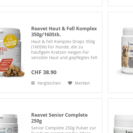
Reavet Haut & Fell Komplex
350g/160Stk.
Haut & Fell Komplex Drops 350g
(160Stk) Für Hunde, die zu
häufigem Kratzen neigen Für
sensible Haut und gepflegtes Fell
Fell Haut & Fell Komplex Drops
für Hunde REAVET Haut & Fell
CHF 38.90
Komplex Drops sind
schmackhafte Leckerli für Hunde
Vergleichen
Merken
mit...
Reavet Senior Complete
250g
Senior Complete 250g Pulver zur