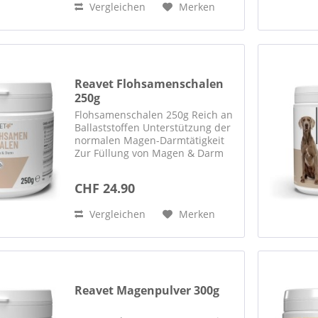
Vergleichen
Merken
Flohsamenschalen, Ballaststoffen
&...
Reavet Flohsamenschalen
250g
Flohsamenschalen 250g Reich an
Ballaststoffen Unterstützung der
normalen Magen-Darmtätigkeit
Zur Füllung von Magen & Darm
geeignet Gute Verträglichkeit und
Akzeptanz 100% Naturprodukt
CHF 24.90
Beschreibung Für Magen & Darm
Flohsamenschalen für...
Vergleichen
Merken
Reavet Magenpulver 300g