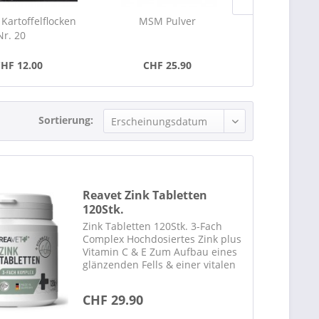
Kartoffelflocken
MSM Pulver
EnteroZoo E
Nr. 20
CHF 12.00
CHF 25.90
ab CH
Sortierung:
Reavet Zink Tabletten
120Stk.
Zink Tabletten 120Stk. 3-Fach
Complex Hochdosiertes Zink plus
Vitamin C & E Zum Aufbau eines
glänzenden Fells & einer vitalen
Haut Zur Unterstützung für ein
vitales Hundeleben In
CHF 29.90
Deutschland hergestellt
Beschreibung Für eine