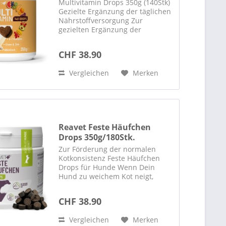
Multivitamin Drops 350g (140Stk)
Gezielte Ergänzung der täglichen
Nährstoffversorgung Zur
gezielten Ergänzung der
täglichen Vitamin- und
Spurenelementversorgung
CHF 38.90
Multivitamin Drops für Hunde
Eine ausgewogene Versorgung
Vergleichen
Merken
mit Vitaminen und...
Reavet Feste Häufchen
Drops 350g/180Stk.
Zur Förderung der normalen
Kotkonsistenz Feste Häufchen
Drops für Hunde Wenn Dein
Hund zu weichem Kot neigt,
können die REAVET Feste
Häufchen Drops eine wertvolle
CHF 38.90
Unterstützung für seine
Verdauung sein. Unsere
Vergleichen
Merken
sorgfältig entwickelte...