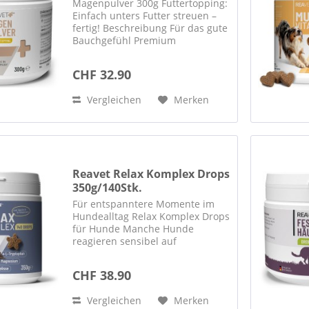
Magenpulver 300g Futtertopping:
Einfach unters Futter streuen –
fertig! Beschreibung Für das gute
Bauchgefühl Premium
Magenpulver für Hunde Unser
REAVET Magenpulver ist ein
CHF 32.90
wahrer Freund für den Magen
Deines Hundes. Mit
Vergleichen
Merken
Ulmenrinde,...
Reavet Relax Komplex Drops
350g/140Stk.
Für entspanntere Momente im
Hundealltag Relax Komplex Drops
für Hunde Manche Hunde
reagieren sensibel auf
ungewohnte Situationen wie
Reisen, Tierarztbesuche,
CHF 38.90
Trainingsphasen, Gewitter oder
Veränderungen im Umfeld.
Vergleichen
Merken
REAVET Relax Komplex...