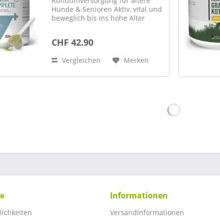
Rundumversorgung für ältere
Hunde & Senioren Aktiv, vital und
beweglich bis ins hohe Alter
Senior Complete Pulver für
Hunde Mit zunehmendem Alter
CHF 42.90
verändern sich die
Ernährungsbedürfnisse von
Vergleichen
Merken
Hunden. REAVET...
ce
Informationen
ichkeiten
Versandinformationen