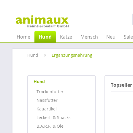
Home
Hund
Katze
Mensch
Neu
Sal
Hund
Ergänzungsnahrung
Hund
Topseller
Trockenfutter
Nassfutter
Kauartikel
Leckerli & Snacks
B.A.R.F. & Öle