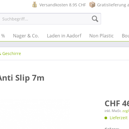
Versandkosten 8.95 CHF
Gratislieferung 
e %
Nager & Co.
Laden in Aadorf
Non Plastic
Bo
& Geschirre
Anti Slip 7m
CHF 4
inkl. MwSt.
zzg
Lieferzeit