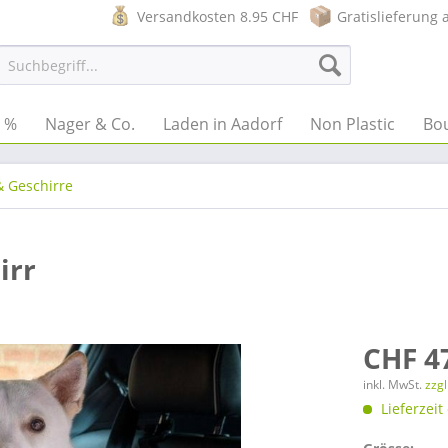
Versandkosten 8.95 CHF
Gratislieferung 
e %
Nager & Co.
Laden in Aadorf
Non Plastic
Bo
& Geschirre
irr
CHF 4
inkl. MwSt.
zzg
Lieferzeit