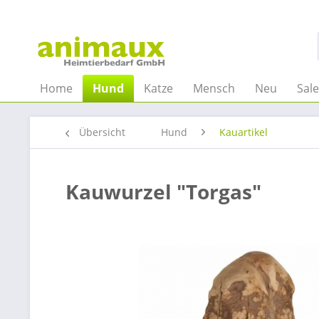
Home
Hund
Katze
Mensch
Neu
Sal
Übersicht
Hund
Kauartikel
Kauwurzel "Torgas"