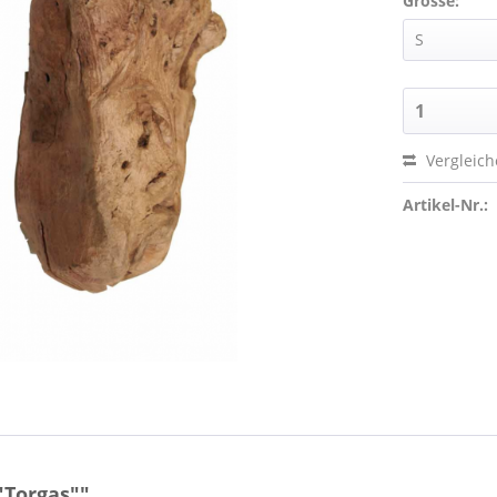
Grösse:
Vergleic
Artikel-Nr.:
"Torgas""