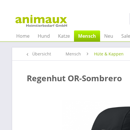
Home
Hund
Katze
Mensch
Neu
Sal
Übersicht
Mensch
Hüte & Kappen
Regenhut OR-Sombrero