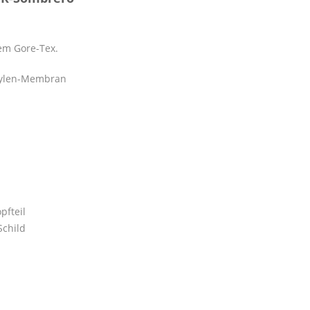
em Gore-Tex.
thylen-Membran
pfteil
Schild