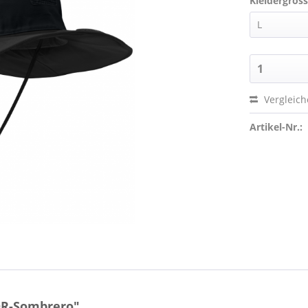
Kleidergröss
Vergleic
Artikel-Nr.:
OR-Sombrero"