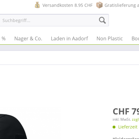
Versandkosten 8.95 CHF
Gratislieferung 
e %
Nager & Co.
Laden in Aadorf
Non Plastic
Bo
CHF 7
inkl. MwSt.
zzg
Lieferzeit