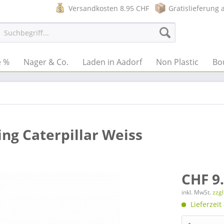
Versandkosten 8.95 CHF
Gratislieferung 
e %
Nager & Co.
Laden in Aadorf
Non Plastic
Bo
ing Caterpillar Weiss
CHF 9
inkl. MwSt.
zzg
Lieferzeit