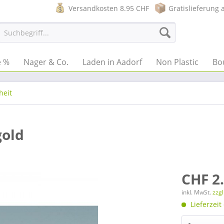
Versandkosten 8.95 CHF
Gratislieferung 
e %
Nager & Co.
Laden in Aadorf
Non Plastic
Bo
heit
gold
CHF 2
inkl. MwSt.
zzg
Lieferzeit