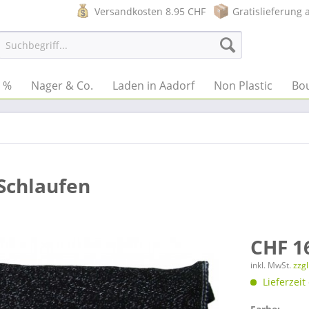
Versandkosten 8.95 CHF
Gratislieferung 
e %
Nager & Co.
Laden in Aadorf
Non Plastic
Bo
 Schlaufen
CHF 1
inkl. MwSt.
zzg
Lieferzeit