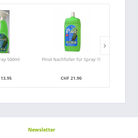
pray 500ml
Pinol Nachfüller für Spray 1l
Vinx Hund
Erziehung
13.95
CHF 21.90
CHF
Newsletter