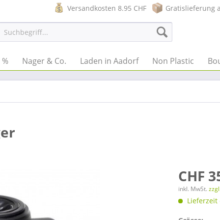
Versandkosten 8.95 CHF
Gratislieferung 
e %
Nager & Co.
Laden in Aadorf
Non Plastic
Bo
ger
CHF 3
inkl. MwSt.
zzg
Lieferzeit