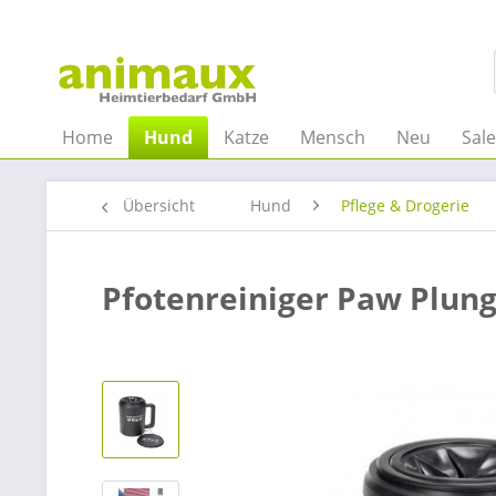
Home
Hund
Katze
Mensch
Neu
Sal
Übersicht
Hund
Pflege & Drogerie
Pfotenreiniger Paw Plun