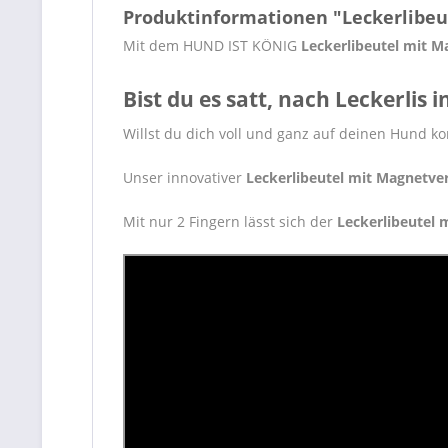
Produktinformationen "Leckerlibeu
Mit dem HUND IST KÖNIG
Leckerlibeutel mit M
Bist du es satt, nach Leckerlis
Willst du dich voll und ganz auf deinen Hund k
Unser innovativer
Leckerlibeutel mit Magnetve
Mit nur 2 Fingern lässt sich der
Leckerlibeutel 