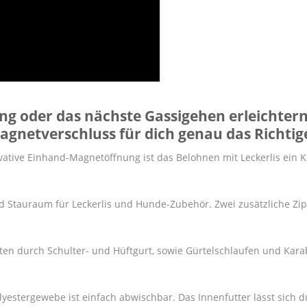
ung oder das nächste Gassigehen erleichter
Magnetverschluss
für dich genau das Richtig
vative Einhand-Magnetöffnung ist das Belohnen mit Leckerlis ein Ki
d Stauraum für Leckerlis und Hunde-Zubehör. Zwei zusätzliche Zi
ten durch Schulter- und Hüftgurt, sowie Gürtelschlaufen und Karab
lyestergewebe ist einfach abwischbar. Das Innenfutter lässt sich 