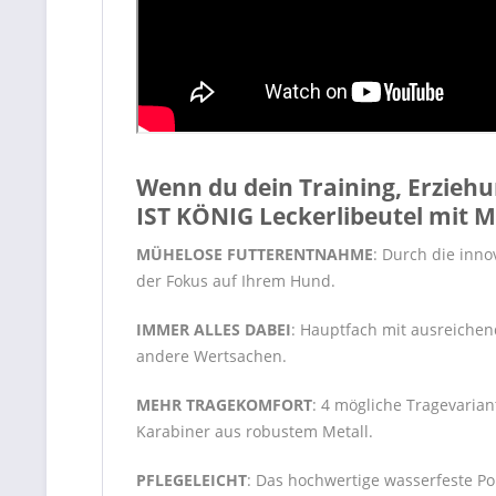
Wenn du dein Training, Erzieh
IST KÖNIG
Leckerlibeutel mit 
MÜHELOSE FUTTERENTNAHME
: Durch die inno
der Fokus auf Ihrem Hund.
IMMER ALLES DABEI
: Hauptfach mit ausreichen
andere Wertsachen.
MEHR TRAGEKOMFORT
: 4 mögliche Tragevarian
Karabiner aus robustem Metall.
PFLEGELEICHT
: Das hochwertige wasserfeste Po