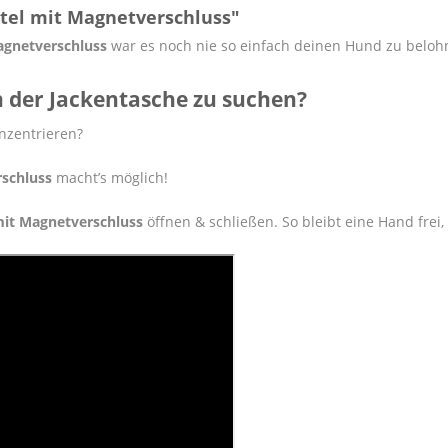
tel mit Magnetverschluss"
agnetverschluss
war es noch nie so einfach deinen Hund zu beloh
 in der Jackentasche zu suchen?
onzentrieren?
rschluss
macht’s möglich!
mit Magnetverschluss
öffnen & schließen. So bleibt eine Hand frei