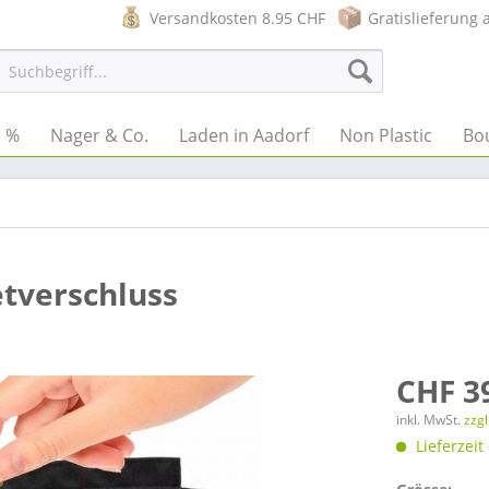
Versandkosten 8.95 CHF
Gratislieferung 
e %
Nager & Co.
Laden in Aadorf
Non Plastic
Bo
tverschluss
CHF 3
inkl. MwSt.
zzg
Lieferzeit