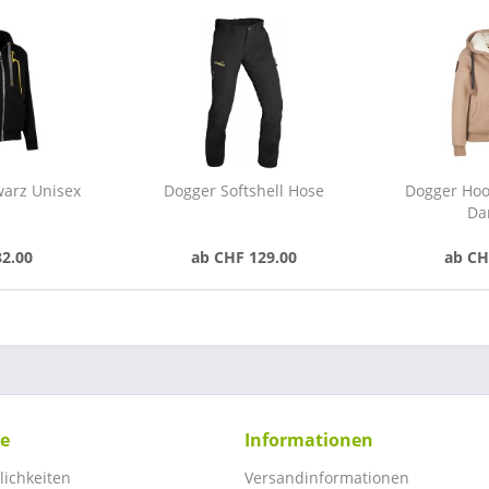
warz Unisex
Dogger Softshell Hose
Dogger Hoo
Da
82.00
ab CHF 129.00
ab CH
ce
Informationen
ichkeiten
Versandinformationen