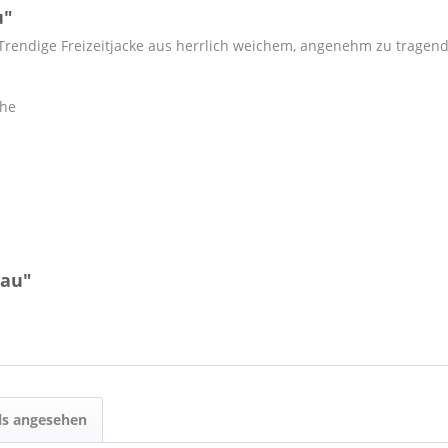
u"
 Trendige Freizeitjacke aus herrlich weichem, angenehm zu trage
che
rau"
ls angesehen