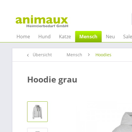
Home
Hund
Katze
Mensch
Neu
Sal
Übersicht
Mensch
Hoodies
Hoodie grau