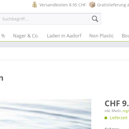
Versandkosten 8.95 CHF
Gratislieferung 
e %
Nager & Co.
Laden in Aadorf
Non Plastic
Bo
n
CHF 9
inkl. MwSt.
zzg
Lieferzeit