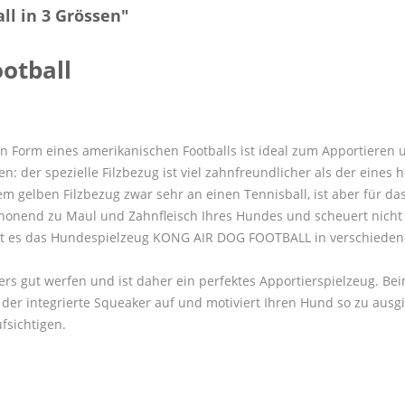
l in 3 Grössen"
otball
orm eines amerikanischen Footballs ist ideal zum Apportieren un
n: der spezielle Filzbezug ist viel zahnfreundlicher als der eines
gelben Filzbezug zwar sehr an einen Tennisball, ist aber für das
t schonend zu Maul und Zahnfleisch Ihres Hundes und scheuert nic
ibt es das Hundespielzeug KONG AIR DOG FOOTBALL in verschiedene
s gut werfen und ist daher ein perfektes Apportierspielzeug. B
 integrierte Squeaker auf und motiviert Ihren Hund so zu ausgieb
fsichtigen.