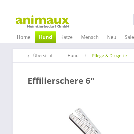
Home
Hund
Katze
Mensch
Neu
Sal
Übersicht
Hund
Pflege & Drogerie
Effilierschere 6"