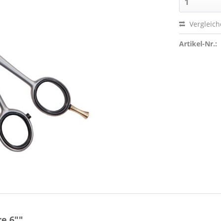
Vergleic
Artikel-Nr.:
re 6""