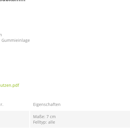
n
ter Gummieinlage
nutzen.pdf
r.
Eigenschaften
Maße: 7 cm
Felltyp: alle