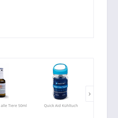
 alle Tiere 50ml
Quick Aid Kühltuch
groomy® We
für