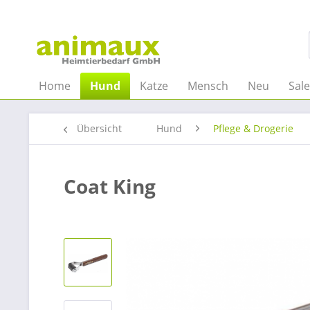
Home
Hund
Katze
Mensch
Neu
Sal
Übersicht
Hund
Pflege & Drogerie
Coat King