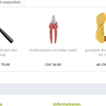
ls angesehen
Bürsten Das
Krallenschere mit Feder stabil
groomy® Wel
inal
für 
 79.00
CHF 36.00
ab CH
ce
Informationen