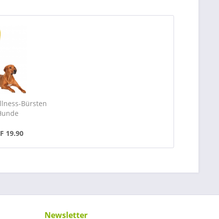
lness-Bürsten
Hunde
F 19.90
Newsletter