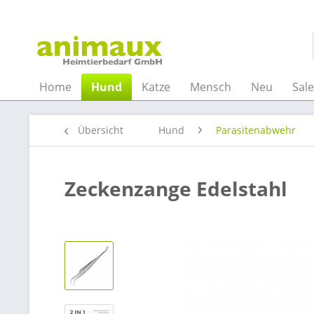
Home
Hund
Katze
Mensch
Neu
Sal
Übersicht
Hund
Parasitenabwehr
Zeckenzange Edelstahl