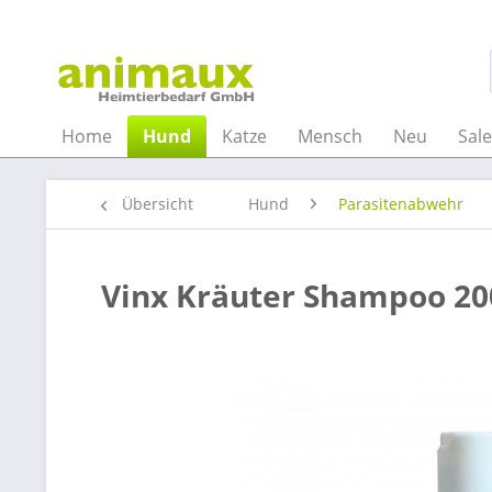
Home
Hund
Katze
Mensch
Neu
Sal
Übersicht
Hund
Parasitenabwehr
Vinx Kräuter Shampoo 2