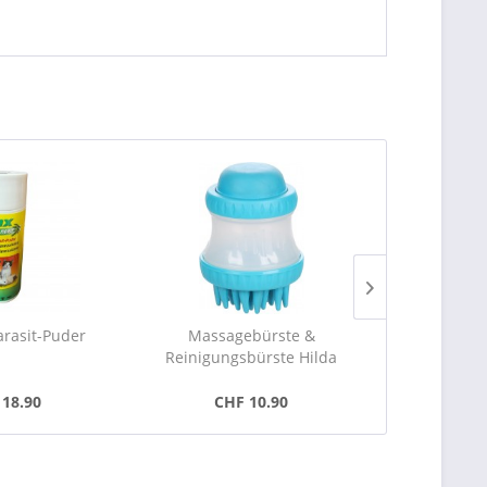
arasit-Puder
Massagebürste &
Kong Zoom
Reinigungsbürste Hilda
18.90
CHF 10.90
CHF